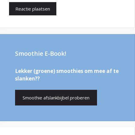
Smoothie E-Book!
Lekker (groene) smoothies om mee af te
slanken??
Smoothie afslankbijbel proberen