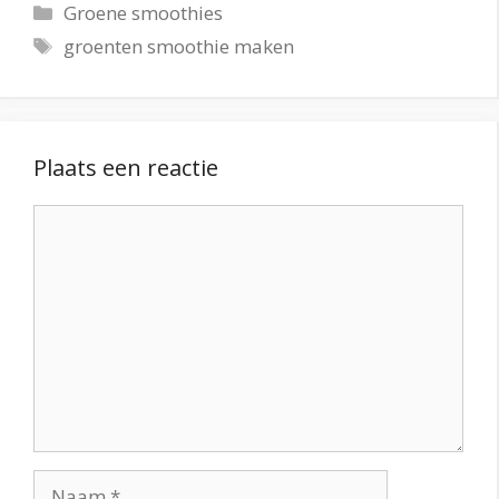
Categorieën
Groene smoothies
Tags
groenten smoothie maken
Plaats een reactie
Reactie
Naam